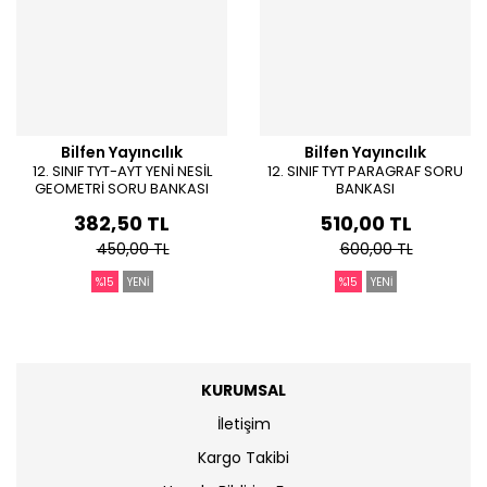
Bilfen Yayıncılık
Bilfen Yayıncılık
12. SINIF TYT-AYT YENİ NESİL
12. SINIF TYT PARAGRAF SORU
GEOMETRİ SORU BANKASI
BANKASI
382,50 TL
510,00 TL
450,00 TL
600,00 TL
%15
YENİ
%15
YENİ
KURUMSAL
İletişim
Kargo Takibi