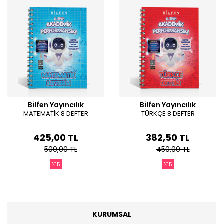
Periyot Soru Bankaları
Yeni Nesil Föyler
Bilfen Yayıncılık
Bilfen Yayıncılık
MATEMATİK 8 DEFTER
TÜRKÇE 8 DEFTER
425,00 TL
382,50 TL
500,00 TL
450,00 TL
%15
%15
KURUMSAL