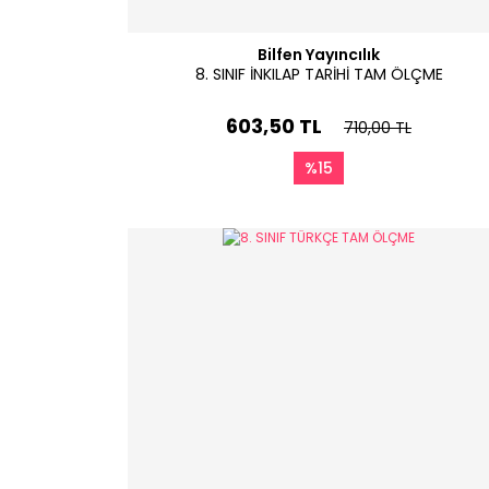
Bilfen Yayıncılık
8. SINIF İNKILAP TARİHİ TAM ÖLÇME
603,50 TL
710,00 TL
%15