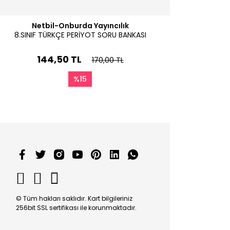
Netbil-Onburda Yayıncılık
8.SINIF TÜRKÇE PERİYOT SORU BANKASI
144,50 TL
170,00 TL
%15
© Tüm hakları saklıdır. Kart bilgileriniz
256bit SSL sertifikası ile korunmaktadır.