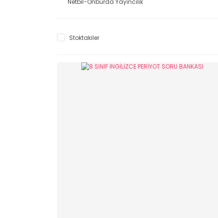
Netbil-Onburda Yayıncılık
Stoktakiler