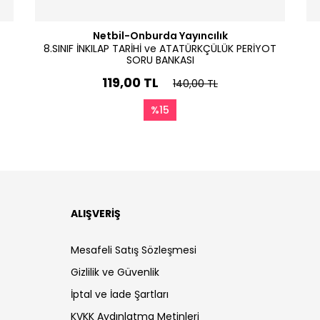
Netbil-Onburda Yayıncılık
8.SINIF İNKILAP TARİHİ ve ATATÜRKÇÜLÜK PERİYOT
SORU BANKASI
119,00 TL
140,00 TL
%15
ALIŞVERİŞ
Mesafeli Satış Sözleşmesi
Gizlilik ve Güvenlik
İptal ve İade Şartları
KVKK Aydınlatma Metinleri