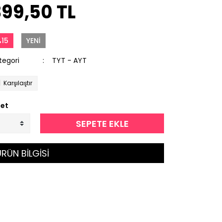
399,50 TL
15
YENİ
tegori
TYT - AYT
Karşılaştır
et
SEPETE EKLE
RÜN BİLGİSİ