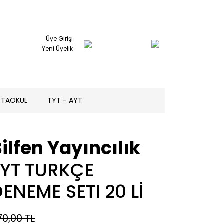
Üye Girişi
Yeni Üyelik
RTAOKUL
TYT - AYT
ilfen Yayıncılık
TYT TURKÇE
ENEME SETI 20 Lİ
70,00 TL