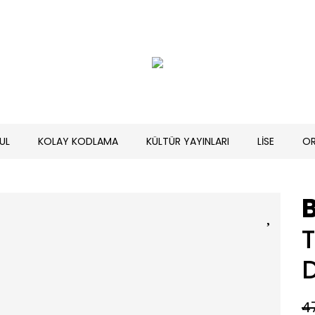
UL
KOLAY KODLAMA
KÜLTÜR YAYINLARI
LİSE
O
B
D
4