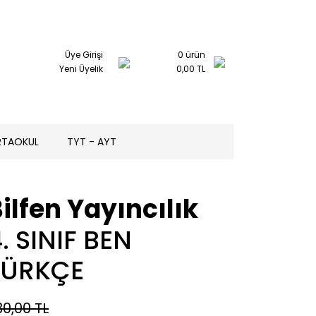
Üye Girişi
0
ürün
Yeni Üyelik
0,00 TL
RTAOKUL
TYT - AYT
ilfen Yayıncılık
. SINIF BEN
TÜRKÇE
30,00 TL