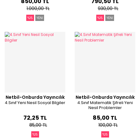
850,00 TL
790,50 TL
1.000,00 TL
930,00 TL
%15
YENİ
%15
YENİ
Netbil-Onburda Yayıncılık
Netbil-Onburda Yayıncılık
4.Sınıf Yeni Nesil Sosyal Bilgiler
4.Sınıf Matematik Şifreli Yeni
Nesil Problemler
72,25 TL
85,00 TL
85,00 TL
100,00 TL
%15
%15