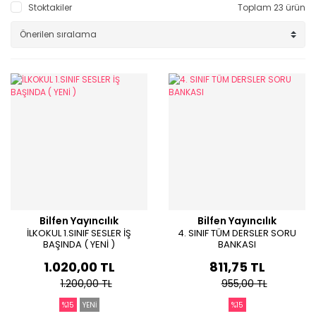
Stoktakiler
Toplam 23 ürün
Periyot Soru Bankaları
Yeni Nesil Föyler
Bilfen Yayıncılık
Bilfen Yayıncılık
İLKOKUL 1.SINIF SESLER İŞ
4. SINIF TÜM DERSLER SORU
BAŞINDA ( YENİ )
BANKASI
1.020,00 TL
811,75 TL
1.200,00 TL
955,00 TL
%15
YENİ
%15