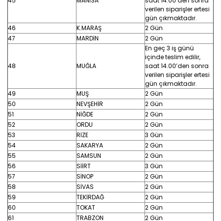
45
MANİSA
saat 14.00’den sonra
verilen siparişler ertesi
gün çıkmaktadır.
46
K.MARAŞ
2 Gün
47
MARDİN
2 Gün
En geç 3 iş günü
içinde teslim edilir,
48
MUĞLA
saat 14.00’den sonra
verilen siparişler ertesi
gün çıkmaktadır.
49
MUŞ
2 Gün
50
NEVŞEHİR
2 Gün
51
NİĞDE
2 Gün
52
ORDU
2 Gün
53
RİZE
3 Gün
54
SAKARYA
2 Gün
55
SAMSUN
2 Gün
56
SİİRT
3 Gün
57
SİNOP
2 Gün
58
SİVAS
2 Gün
59
TEKİRDAĞ
2 Gün
60
TOKAT
2 Gün
61
TRABZON
2 Gün