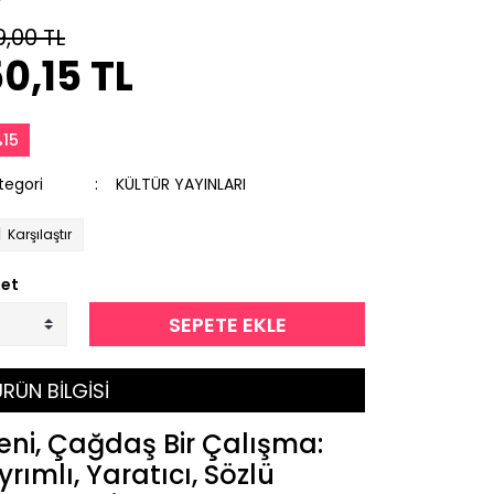
9,00 TL
0,15 TL
15
tegori
KÜLTÜR YAYINLARI
Karşılaştır
et
SEPETE EKLE
RÜN BİLGİSİ
eni, Çağdaş Bir Çalışma:
yrımlı, Yaratıcı, Sözlü