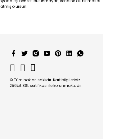
nyada eşi benzeri bulunmayan, kendine ait bir masal
atmış olursun.
© Tüm hakları saklıdır. Kart bilgileriniz
256bit SSL sertifikası ile korunmaktadır.