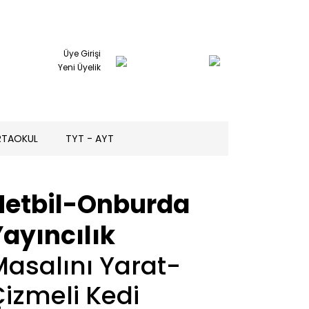
Üye Girişi
Yeni Üyelik
RTAOKUL
TYT - AYT
Netbil-Onburda
ayıncılık
asalını Yarat-
izmeli Kedi