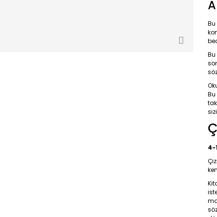
A
Bu 
ko
bec
Bu 
so
söz
Oku
Bu 
tak
siz
Ç
4-
Çiz
ken
Kit
ist
mas
söz