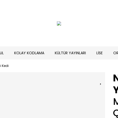
UL
KOLAY KODLAMA
KÜLTÜR YAYINLARI
LİSE
O
i Kedi
Y
M
Ç