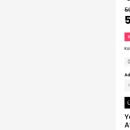
5
5
%
Ka
Ad
Ü
Y
A