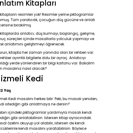
nlatım Kitapları
kitapların resimleri yok! Resimler yerine piktogramlar
nmuş. Tüm yaratıcılık, çocuğun düş gücüne ve anlatı
erisine bırakılmış.
kitaplarda anlatıcı; düş kurmayı, başlangıç, gelişme,
nuç süreçleri içinde masallarla yolculuk yapmayı ve
el anlatımını geliştirmeyi öğrenecek.
run, kitapta her zaman yanında olan bir rehberi var.
rehber ayrıntılı bilgilerle dolu bir ayraç. Anlatıcıyı
ıldığı yerde yönlendiren bir bilgi kartonu var. Bakalım
in masalınız nasıl olacak?
izmeli Kedi
12 Yaş
meli Kedi masalını herkes bilir. Peki, bu masalı yeniden,
di istediğin gibi anlatmaya ne dersin?
abın içindeki piktogramlar yardımıyla masalı kendi
ediğin gibi anlatabilirsin. İstersen kitap ayracındaki
al özetini okuyup yol alabilir, istersen de kendi
cüklerinle kendi masalını yaratabilirsin. Böylece