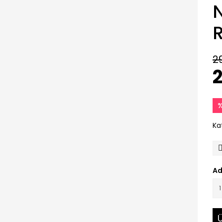
N
R
2
2
%
Ka
Ad
Ü