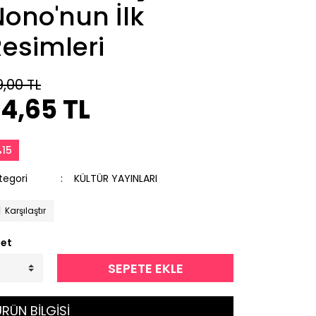
ono'nun İlk
esimleri
9,00 TL
4,65 TL
15
tegori
KÜLTÜR YAYINLARI
Karşılaştır
et
SEPETE EKLE
RÜN BİLGİSİ