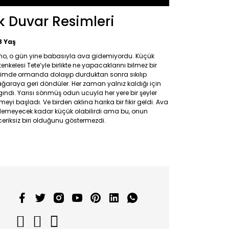
lk Duvar Resimleri
8 Yaş
no, o gün yine babasıyla ava gidemiyordu. Küçük
tenkelesi Tete’yle birlikte ne yapacaklarını bilmez bir
çimde ormanda dolaşıp durduktan sonra sıkılıp
araya geri döndüler. Her zaman yalnız kaldığı için
gındı. Yarısı sönmüş odun ucuyla her yere bir şeyler
meyi başladı. Ve birden aklına harika bir fikir geldi. Ava
demeyecek kadar küçük olabilirdi ama bu, onun
eriksiz biri olduğunu göstermezdi.