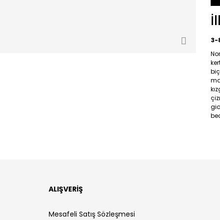
İ
3-
No
ker
bi
mağ
kız
çiz
gi
bec
ALIŞVERİŞ
Mesafeli Satış Sözleşmesi