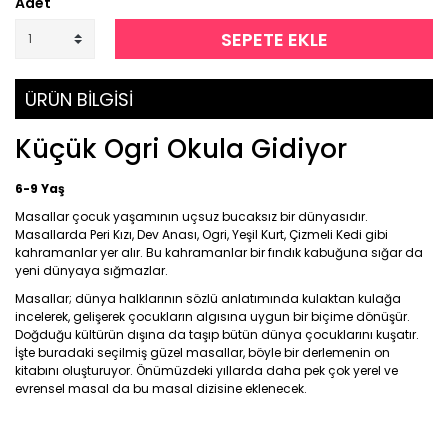
Adet
SEPETE EKLE
ÜRÜN BİLGİSİ
Küçük Ogri Okula Gidiyor
6-9
Yaş
Masallar çocuk yaşamının uçsuz bucaksız bir dünyasıdır.
Masallarda Peri Kızı, Dev Anası, Ogri, Yeşil Kurt, Çizmeli Kedi gibi
kahramanlar yer alır. Bu kahramanlar bir fındık kabuğuna sığar da
yeni dünyaya sığmazlar.
Masallar; dünya halklarının sözlü anlatımında kulaktan kulağa
incelerek, gelişerek çocukların algısına uygun bir biçime dönüşür.
Doğduğu kültürün dışına da taşıp bütün dünya çocuklarını kuşatır.
İşte buradaki seçilmiş güzel masallar, böyle bir derlemenin on
kitabını oluşturuyor. Önümüzdeki yıllarda daha pek çok yerel ve
evrensel masal da bu masal dizisine eklenecek.