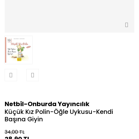
Periyot Soru Bankaları
Yeni Nesil Föyler
Netbil-Onburda Yayıncılık
Küçük Kız Polin-Öğle Uykusu-Kendi
Başına Giyin
34,00 TL