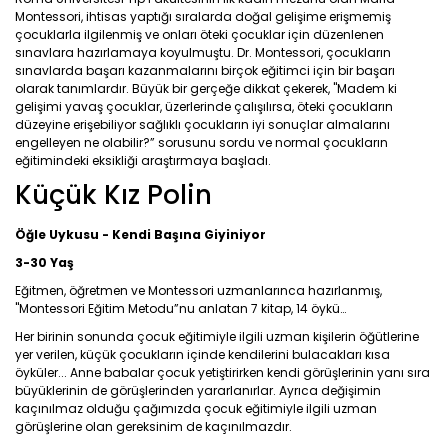
Montessori, ihtisas yaptığı sıralarda doğal gelişime erişmemiş
çocuklarla ilgilenmiş ve onları öteki çocuklar için düzenlenen
sınavlara hazırlamaya koyulmuştu. Dr. Montessori, çocukların
sınavlarda başarı kazanmalarını birçok eğitimci için bir başarı
olarak tanımlardır. Büyük bir gerçeğe dikkat çekerek, "Madem ki
gelişimi yavaş çocuklar, üzerlerinde çalışılırsa, öteki çocukların
düzeyine erişebiliyor sağlıklı çocukların iyi sonuçlar almalarını
engelleyen ne olabilir?” sorusunu sordu ve normal çocukların
eğitimindeki eksikliği araştırmaya başladı.
Küçük Kız Polin
Öğle Uykusu
- Kendi Başına Giyiniyor
3-30 Yaş
Eğitmen, öğretmen ve Montessori uzmanlarınca hazırlanmış,
"Montessori Eğitim Metodu”nu anlatan 7 kitap, 14 öykü…
Her
birinin sonunda çocuk eğitimiyle ilgili uzman kişilerin öğütlerine
yer
verilen, küçük
çocukların
içinde kendilerini bulacakları kısa
öyküler... Anne babalar çocuk yetiştirirken kendi
görüşlerinin
yanı sıra
büyüklerinin
de görüşlerinden yararlanırlar. Ayrıca değişimin
kaçınılmaz olduğu çağımızda çocuk eğitimiyle ilgili uzman
görüşlerine olan gereksinim de kaçınılmazdır.