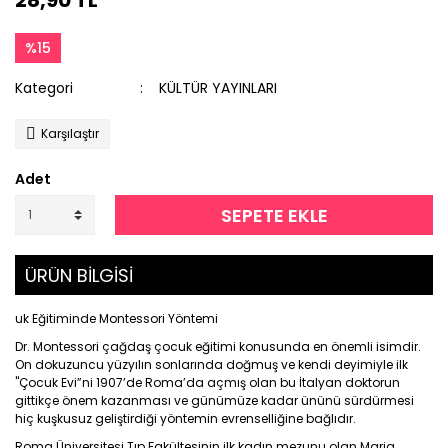
28,90 TL
%15
Kategori
KÜLTÜR YAYINLARI
Karşılaştır
Adet
SEPETE EKLE
ÜRÜN BİLGİSİ
uk Eğitiminde Montessori Yöntemi
Dr. Montessori çağdaş çocuk eğitimi konusunda en önemli isimdir.
On dokuzuncu yüzyılın sonlarında doğmuş ve kendi deyimiyle ilk
"Çocuk Evi”ni 1907’de Roma’da açmış olan bu İtalyan doktorun
gittikçe önem kazanması ve günümüze kadar ününü sürdürmesi
hiç kuşkusuz geliştirdiği yöntemin evrenselliğine bağlıdır.
Roma Üniversitesi Tıp Fakültesinin ilk kadın mezunu olan Maria