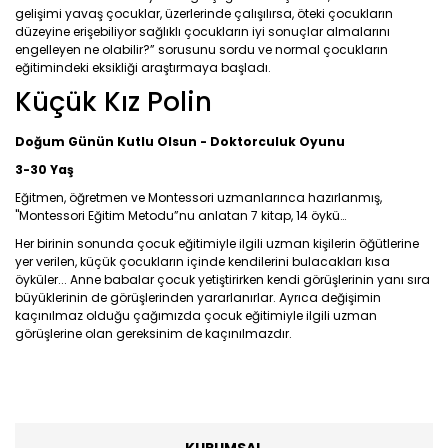
gelişimi yavaş çocuklar, üzerlerinde çalışılırsa, öteki çocukların
düzeyine erişebiliyor sağlıklı çocukların iyi sonuçlar almalarını
engelleyen ne olabilir?” sorusunu sordu ve normal çocukların
eğitimindeki eksikliği araştırmaya başladı.
Küçük Kız Polin
Doğum Günün Kutlu Olsun
- Doktorculuk Oyunu
3-30 Yaş
Eğitmen, öğretmen ve Montessori uzmanlarınca hazırlanmış,
"Montessori Eğitim Metodu”nu anlatan 7 kitap, 14 öykü…
Her
birinin sonunda çocuk eğitimiyle ilgili uzman kişilerin öğütlerine
yer
verilen, küçük
çocukların
içinde kendilerini bulacakları kısa
öyküler... Anne babalar çocuk yetiştirirken kendi
görüşlerinin
yanı sıra
büyüklerinin
de görüşlerinden yararlanırlar. Ayrıca değişimin
kaçınılmaz olduğu çağımızda çocuk eğitimiyle ilgili uzman
görüşlerine olan gereksinim de kaçınılmazdır.