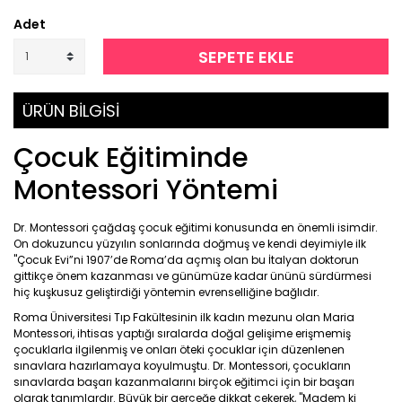
Adet
SEPETE EKLE
ÜRÜN BİLGİSİ
Çocuk Eğitiminde
Montessori Yöntemi
Dr. Montessori çağdaş çocuk eğitimi konusunda en önemli isimdir.
On dokuzuncu yüzyılın sonlarında doğmuş ve kendi deyimiyle ilk
"Çocuk Evi”ni 1907’de Roma’da açmış olan bu İtalyan doktorun
gittikçe önem kazanması ve günümüze kadar ününü sürdürmesi
hiç kuşkusuz geliştirdiği yöntemin evrenselliğine bağlıdır.
Roma Üniversitesi Tıp Fakültesinin ilk kadın mezunu olan Maria
Montessori, ihtisas yaptığı sıralarda doğal gelişime erişmemiş
çocuklarla ilgilenmiş ve onları öteki çocuklar için düzenlenen
sınavlara hazırlamaya koyulmuştu. Dr. Montessori, çocukların
sınavlarda başarı kazanmalarını birçok eğitimci için bir başarı
olarak tanımlardır. Büyük bir gerçeğe dikkat çekerek, "Madem ki