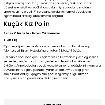
gelişimi yavaş çocuklar, üzerlerinde çalışılırsa, öteki çocukların
düzeyine erişebiliyor sağlıklı çocukların iyi sonuçlar almalarını
engelleyen ne olabilir?” sorusunu sordu ve normal çocukların
eğitimindeki eksikliği araştırmaya başladı.
Küçük Kız Polin
Bebek Oturakta - Haydi Yıkanmaya
3-30 Yaş
Eğitmen, öğretmen ve Montessori uzmanlarınca hazırlanmış,
"Montessori Eğitim Metodu”nu anlatan 7 kitap, 14 öykü…
Her
birinin sonunda çocuk eğitimiyle ilgili uzman kişilerin öğütlerine
yer
verilen, küçük
çocukların
içinde kendilerini bulacakları kısa
öyküler... Anne babalar çocuk yetiştirirken kendi
görüşlerinin
yanı sıra
büyüklerinin
de görüşlerinden yararlanırlar. Ayrıca değişimin
kaçınılmaz olduğu çağımızda çocuk eğitimiyle ilgili uzman
görüşlerine olan gereksinim de kaçınılmazdır.