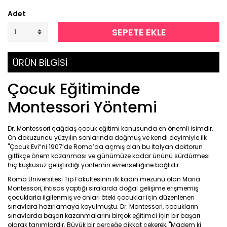
Adet
SEPETE EKLE
ÜRÜN BİLGİSİ
Çocuk Eğitiminde
Montessori Yöntemi
Dr. Montessori çağdaş çocuk eğitimi konusunda en önemli isimdir.
On dokuzuncu yüzyılın sonlarında doğmuş ve kendi deyimiyle ilk
"Çocuk Evi”ni 1907’de Roma’da açmış olan bu İtalyan doktorun
gittikçe önem kazanması ve günümüze kadar ününü sürdürmesi
hiç kuşkusuz geliştirdiği yöntemin evrenselliğine bağlıdır.
Roma Üniversitesi Tıp Fakültesinin ilk kadın mezunu olan Maria
Montessori, ihtisas yaptığı sıralarda doğal gelişime erişmemiş
çocuklarla ilgilenmiş ve onları öteki çocuklar için düzenlenen
sınavlara hazırlamaya koyulmuştu. Dr. Montessori, çocukların
sınavlarda başarı kazanmalarını birçok eğitimci için bir başarı
olarak tanımlardır. Büyük bir gerçeğe dikkat çekerek, "Madem ki