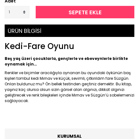
Adet
SEPETE EKLE
ÜRÜN BİLGİSİ
Kedi-Fare Oyunu
Beş yaş
üzeri çocuklarla, gençlerle
ve ebeveynlerle birlikte
oynamak için…
Renkler ve biçimler aracılığıyla oynanan bu oyundaki öykünün baş
kişileri tombul kedi Mırnav ve küçük, sevimli, çıtkırıldım fare Süzgün.
Onları buldunuz mu? Ön bellek testinden geçtiniz demektir. Bu kitap,
yaşınız kaç olursa olsun sizin görsel alan algınızı, dikkat algınızı
geliştirecek ve renk bileşkeleri içinde Mırnav ve Süzgün’ü sobelemenizi
sağlayacak.
KURUMSAL