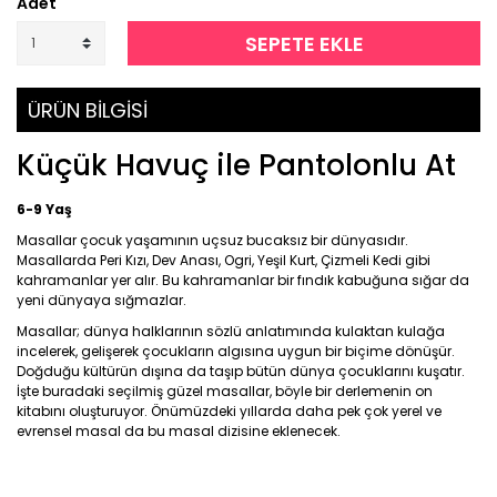
Adet
SEPETE EKLE
ÜRÜN BİLGİSİ
Küçük Havuç ile Pantolonlu At
6-9 Yaş
Masallar çocuk yaşamının uçsuz bucaksız bir dünyasıdır.
Masallarda Peri Kızı, Dev Anası, Ogri, Yeşil Kurt, Çizmeli Kedi gibi
kahramanlar yer alır. Bu kahramanlar bir fındık kabuğuna sığar da
yeni dünyaya sığmazlar.
Masallar; dünya halklarının sözlü anlatımında kulaktan kulağa
incelerek, gelişerek çocukların algısına uygun bir biçime dönüşür.
Doğduğu kültürün dışına da taşıp bütün dünya çocuklarını kuşatır.
İşte buradaki seçilmiş güzel masallar, böyle bir derlemenin on
kitabını oluşturuyor. Önümüzdeki yıllarda daha pek çok yerel ve
evrensel masal da bu masal dizisine eklenecek.