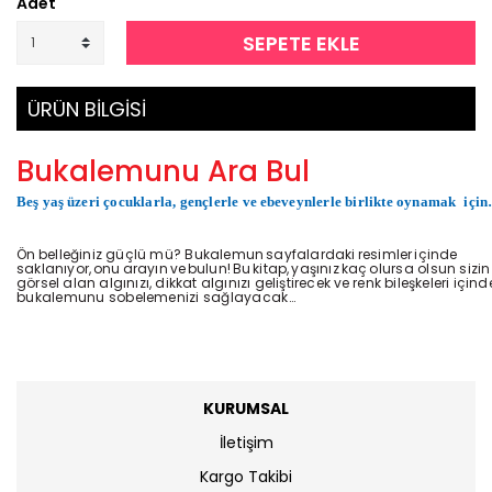
Adet
SEPETE EKLE
ÜRÜN BİLGİSİ
Bukalemunu Ara Bul
Beş yaş
üzeri çocuklarla, gençlerle
ve
ebeveynlerle birlikte oynamak
içi
Ön
belleğiniz güçlü
mü?
Bukalemun
sayfalardaki
resimler
içinde
saklanıyor,
onu
arayın
ve
bulun!
Bu
kitap,
yaşınız
kaç
olursa
olsun sizin
görsel alan algınızı, dikkat algınızı geliştirecek
ve
renk bileşkeleri içind
bukalemunu
sobelemenizi
sağlayacak…
KURUMSAL
İletişim
Kargo Takibi