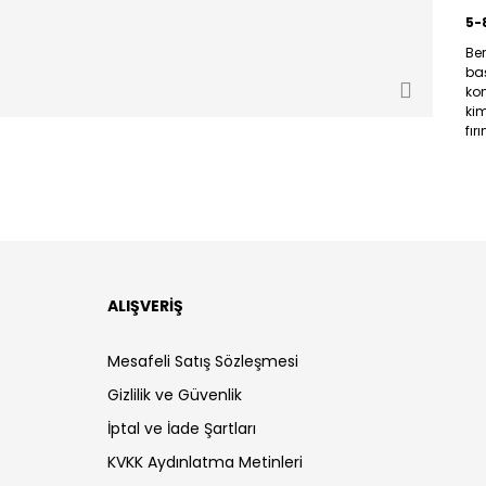
5-
Be
ba
ko
ki
fır
ALIŞVERİŞ
Mesafeli Satış Sözleşmesi
Gizlilik ve Güvenlik
İptal ve İade Şartları
KVKK Aydınlatma Metinleri