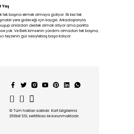
8 Yaş
rk
tek
başına ekmek almaya gidiyor.
İlk kez tek
şına
bir
yere gideceği için
kaygılı.
Arkadaşlarıyla
nuşup onlardan destek almak istiyor
ama
parkta
mse yok.
Ve Berk kimsenin yardımı olmadan tek başına,
ıncı teyzenin gür sesiylebaş başa kalıyor.
© Tüm hakları saklıdır. Kart bilgileriniz
256bit SSL sertifikası ile korunmaktadır.