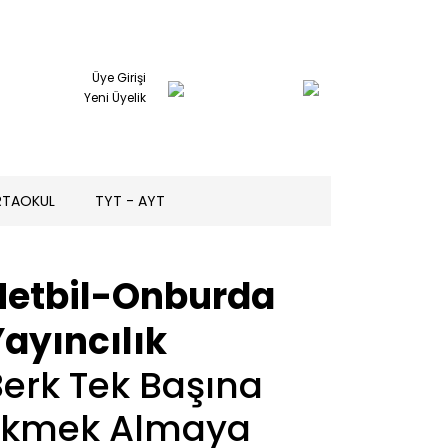
Üye Girişi
Yeni Üyelik
RTAOKUL
TYT - AYT
Netbil-Onburda
ayıncılık
erk Tek Başına
Ekmek Almaya