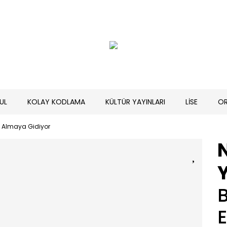
UL
KOLAY KODLAMA
KÜLTÜR YAYINLARI
LİSE
O
k Almaya Gidiyor
Y
B