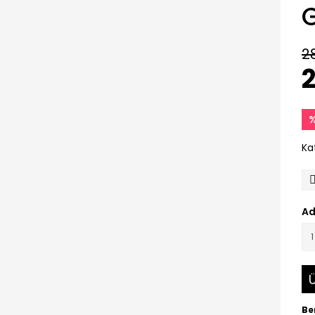
G
2
2
%
Ka
Ad
Ü
Be