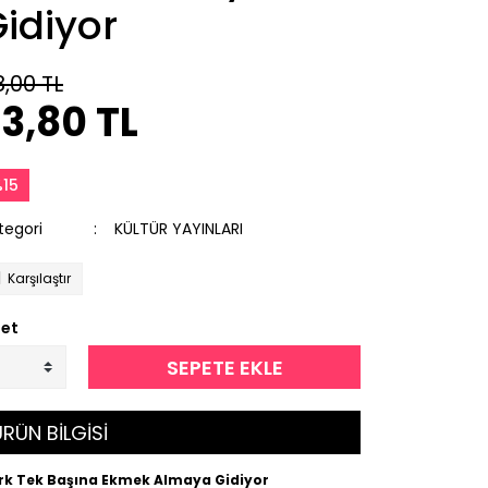
idiyor
8,00 TL
3,80 TL
15
tegori
KÜLTÜR YAYINLARI
Karşılaştır
et
SEPETE EKLE
RÜN BİLGİSİ
rk Tek Başına Ekmek Almaya Gidiyor