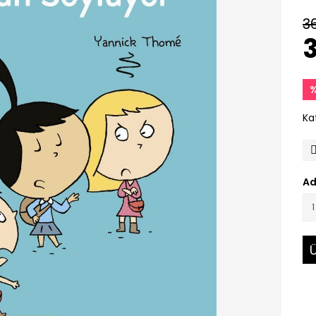
36
3
%
Ka
Ad
Ü