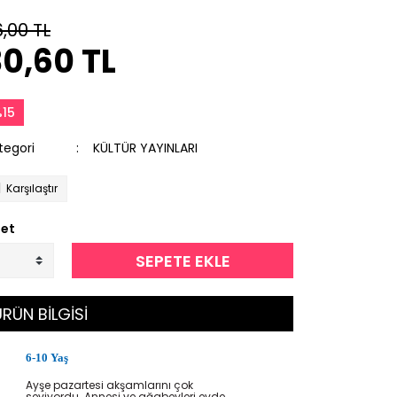
,00 TL
0,60 TL
15
tegori
KÜLTÜR YAYINLARI
Karşılaştır
et
SEPETE EKLE
RÜN BİLGİSİ
6-10 Yaş
Ayşe pazartesi akşamlarını çok
seviyordu. Annesi ve ağabeyleri evde