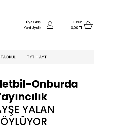
Üye Girişi
0
ürün
Yeni Üyelik
0,00 TL
RTAOKUL
TYT - AYT
Netbil-Onburda
ayıncılık
AYŞE YALAN
SÖYLÜYOR