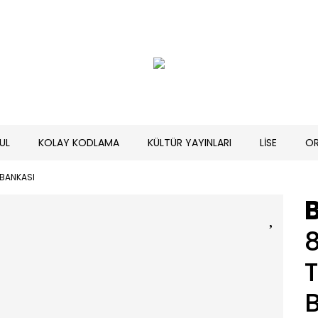
UL
KOLAY KODLAMA
KÜLTÜR YAYINLARI
LİSE
O
 BANKASI
B
8