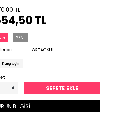
70,00 TL
654,50 TL
15
YENİ
tegori
ORTAOKUL
Karşılaştır
et
SEPETE EKLE
RÜN BİLGİSİ