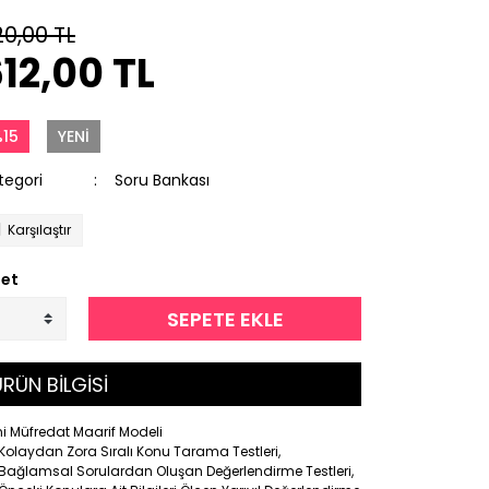
20,00 TL
12,00 TL
15
YENİ
tegori
Soru Bankası
Karşılaştır
et
SEPETE EKLE
RÜN BİLGİSİ
i Müfredat Maarif Modeli
Kolaydan Zora Sıralı Konu Tarama Testleri,
Bağlamsal Sorulardan Oluşan Değerlendirme Testleri,