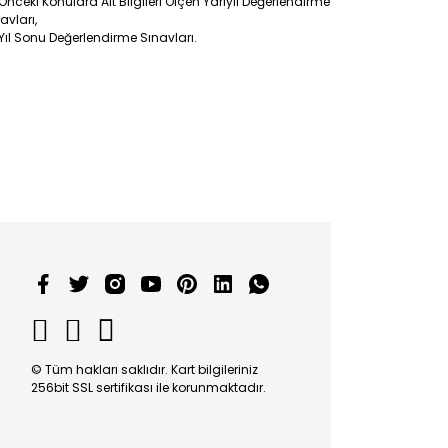
Önceki Konulara Ait Bilgileri Ölçen Yarıyıl Değerlendirme
avları,
Yıl Sonu Değerlendirme Sınavları.
© Tüm hakları saklıdır. Kart bilgileriniz
256bit SSL sertifikası ile korunmaktadır.