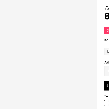
7
6
%
Ka
Ad
Ü
Yen