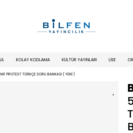
UL
KOLAY KODLAMA
KÜLTÜR YAYINLARI
LİSE
O
SINIF PROTEST TÜRKÇE SORU BANKASI ( YENİ )
B
5
B