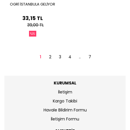
OGRİ İSTANBULA GELİYOR
33,15 TL
39,00 TL
%15
1
2
3
4
..
7
KURUMSAL
İletişim
Kargo Takibi
Havale Bildirim Formu
İletişim Formu