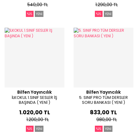
540,00 TL
1.290,00 TL
%15
YENİ
%15
YENİ
Bilfen Yayıncılık
Bilfen Yayıncılık
İLKOKUL 1.SINIF SESLER İŞ
5. SINIF PRO TÜM DERSLER
BAŞINDA ( YENİ )
SORU BANKASI ( YENİ )
1.020,00 TL
833,00 TL
1.200,00 TL
980,00 TL
%15
YENİ
%15
YENİ