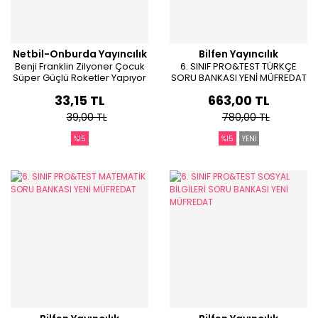
Netbil-Onburda Yayıncılık
Bilfen Yayıncılık
Benji Franklin Zilyoner Çocuk
6. SINIF PRO&TEST TÜRKÇE
Süper Güçlü Roketler Yapıyor
SORU BANKASI YENİ MÜFREDAT
33,15 TL
663,00 TL
39,00 TL
780,00 TL
%15
%15
YENİ